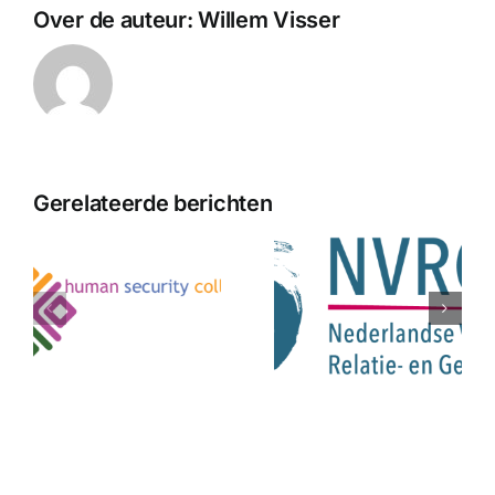
Over de auteur:
Willem Visser
Gerelateerde berichten
ele
ning
Nieuwe
review –
k
ledenonderzoek
e
NVRG
pelijke
es