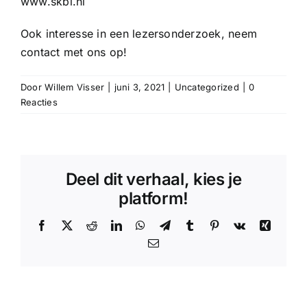
www.skbl.nl
Ook interesse in een lezersonderzoek, neem
contact
met ons op!
Door
Willem Visser
|
juni 3, 2021
|
Uncategorized
|
0
Reacties
Deel dit verhaal, kies je
platform!
Facebook
X
Reddit
LinkedIn
WhatsApp
Telegram
Tumblr
Pinterest
Vk
Xing
E-
mail