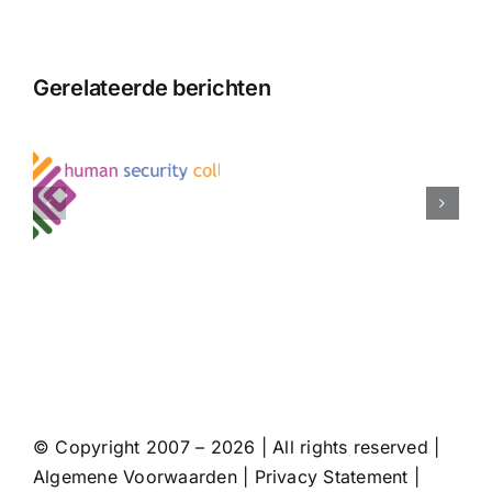
Artikel
vakblad
Fondsenw
Gerelateerde berichten
Onderzoe
ele
Erkenning
ning
onder
het
k
Nederlan
e
publiek,
erkende
pelijke
en
es
niet-
erkende
organisati
© Copyright 2007 – 2026 | All rights reserved |
Algemene Voorwaarden
|
Privacy Statement
|