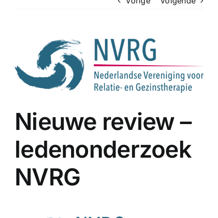
Vorige
Volgende
Bekijk
grotere
afbeelding
Nieuwe review –
ledenonderzoek
NVRG